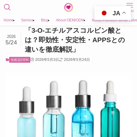
MENU
JA
Home
Service
Blog
About OEM/ODM
About Premium White Labe
「3-O-エチルアスコルビン酸と
2026
は？即効性・安定性・APPSとの
5/24
違いを徹底解説」
2026年5月3日
2026年5月24日
化粧品OEM