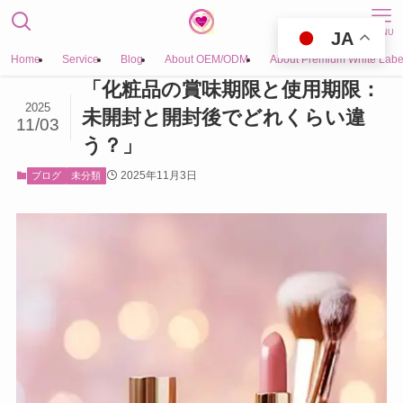
MENU
JA
Home
Service
Blog
About OEM/ODM
About Premium White Labe
「化粧品の賞味期限と使用期限：
2025
未開封と開封後でどれくらい違
11/03
う？」
2025年11月3日
ブログ
未分類