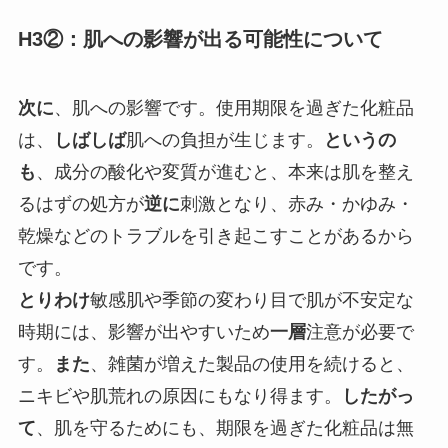
H3②：肌への影響が出る可能性について
次に
、肌への影響です。使用期限を過ぎた化粧品
は、
しばしば
肌への負担が生じます。
というの
も
、成分の酸化や変質が進むと、本来は肌を整え
るはずの処方が
逆に
刺激となり、赤み・かゆみ・
乾燥などのトラブルを引き起こすことがあるから
です。
とりわけ
敏感肌や季節の変わり目で肌が不安定な
時期には、影響が出やすいため
一層
注意が必要で
す。
また
、雑菌が増えた製品の使用を続けると、
ニキビや肌荒れの原因にもなり得ます。
したがっ
て
、肌を守るためにも、期限を過ぎた化粧品は無