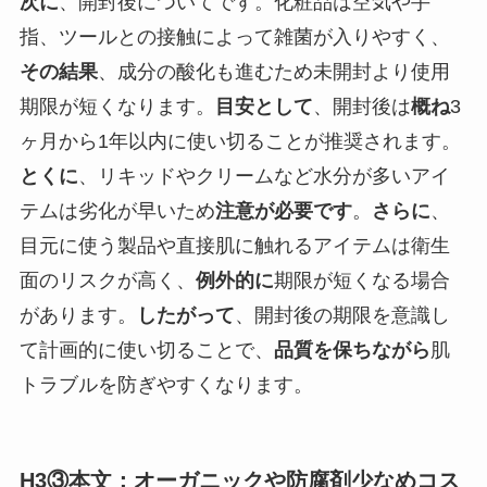
次に
、開封後についてです。化粧品は空気や手
指、ツールとの接触によって雑菌が入りやすく、
その結果
、成分の酸化も進むため未開封より使用
期限が短くなります。
目安として
、開封後は
概ね
3
ヶ月から1年以内に使い切ることが推奨されます。
とくに
、リキッドやクリームなど水分が多いアイ
テムは劣化が早いため
注意が必要です
。
さらに
、
目元に使う製品や直接肌に触れるアイテムは衛生
面のリスクが高く、
例外的に
期限が短くなる場合
があります。
したがって
、開封後の期限を意識し
て計画的に使い切ることで、
品質を保ちながら
肌
トラブルを防ぎやすくなります。
H3③本文：オーガニックや防腐剤少なめコス