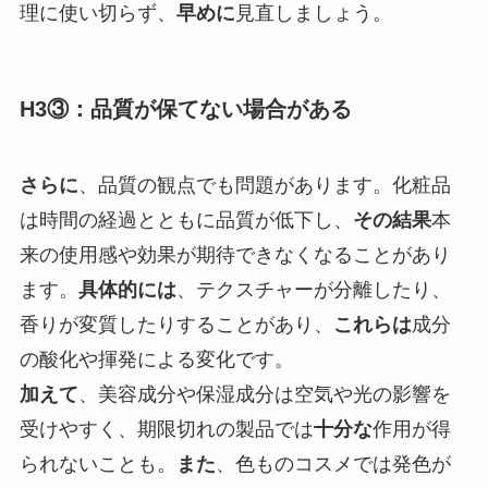
理に使い切らず、
早めに
見直しましょう。
H3③：品質が保てない場合がある
さらに
、品質の観点でも問題があります。化粧品
は時間の経過とともに品質が低下し、
その結果
本
来の使用感や効果が期待できなくなることがあり
ます。
具体的には
、テクスチャーが分離したり、
香りが変質したりすることがあり、
これらは
成分
の酸化や揮発による変化です。
加えて
、美容成分や保湿成分は空気や光の影響を
受けやすく、期限切れの製品では
十分な
作用が得
られないことも。
また
、色ものコスメでは発色が