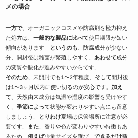
メの場合
一方で
、オーガニックコスメや防腐剤を極力抑え
た処方は、
一般的な製品に比べて
使用期限が短い
傾向があります。
というのも
、防腐成分が少ない
分、開封後は雑菌が繁殖しやすく、
あわせて
成分
の変質や酸化が進みやすいからです。
そのため
、未開封でも1〜2年程度、
そして
開封後
は1〜3ヶ月以内に使い切るのが安心です。
加え
て
、天然由来成分は気温や湿度の影響を受けやす
く、
季節によって
状態が変わりやすい点にも留意
しましょう。
とりわけ
夏場は保管場所に注意が必
要です。
また
、香りや色が変わりやすい特徴もあ
るため、
例えば
少量サイズを選び、
できるだけ
新