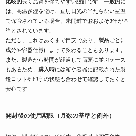
比較的
長く品質を保ちやすい設計です。
一般的に
は
、高温多湿を避け、直射日光の当たらない室温
で保管されている場合、未開封で
おおよそ
3年が基
準とされています。
ただし
、これはあくまで目安であり、
製品ごとに
成分や容器仕様によって変わることもあります。
また
、製造から時間が経過して店頭に並ぶケース
もあるため、
購入時には
箱や容器に記載された製
造ロットや印字の状態も
合わせて
確認しておくと
安心です。
開封後の使用期限（月数の基準と例外）