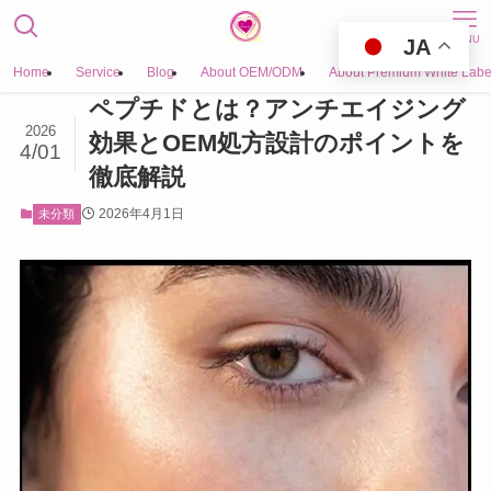
MENU
JA
Home
Service
Blog
About OEM/ODM
About Premium White Labe
ペプチドとは？アンチエイジング
2026
効果とOEM処方設計のポイントを
4/01
徹底解説
2026年4月1日
未分類