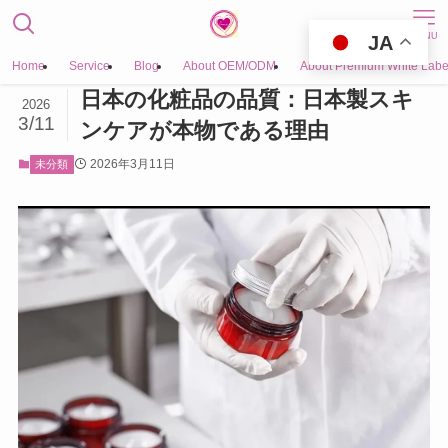
MENU
JA
Home
Service
Blog
About OEM/ODM
About Premium White Labe
日本の化粧品の品質：日本製スキ
2026
3/11
ンケアが本物である理由
2026年3月11日
未分類