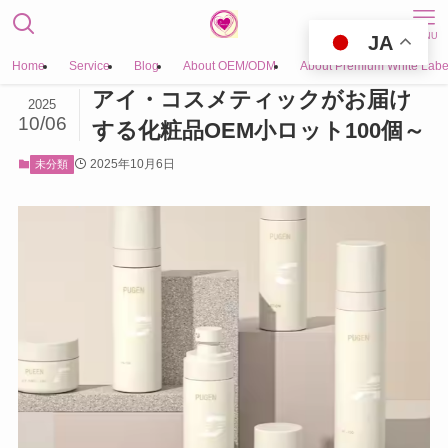
MENU
JA
Home
Service
Blog
About OEM/ODM
About Premium White Labe
アイ・コスメティックがお届け
2025
10/06
する化粧品OEM小ロット100個～
2025年10月6日
未分類