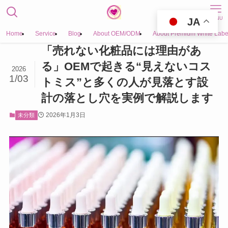
MENU
JA
Home
Service
Blog
About OEM/ODM
About Premium White Labe
「売れない化粧品には理由があ
る」OEMで起きる“見えないコス
2026
1/03
トミス”と多くの人が見落とす設
計の落とし穴を実例で解説します
2026年1月3日
未分類