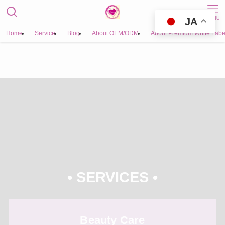
MENU
JA
Home
Service
Blog
About OEM/ODM
About Premium White Labe
• SERVICES •
Beauty Care