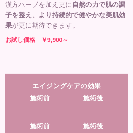
漢方ハーブを加え更に
自然の力で肌の調
子を整え、より持続的で健やかな美肌効
果
が更に期待できます。
お試し価格 ￥9,900～
エイジングケアの効果
施術
前
施術後
施術
前
施術後